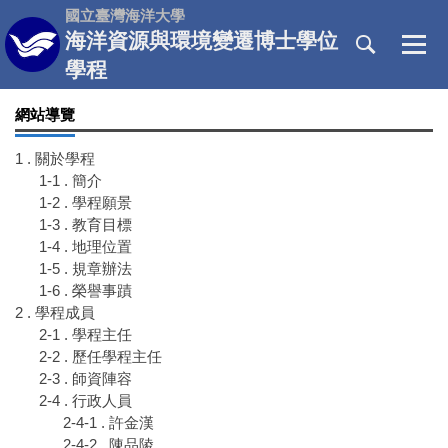
跳
國立臺灣海洋大學
到
海洋資源與環境變遷博士學位
主
學程
要
內
網站導覽
容
區
1 . 關於學程
1-1 . 簡介
1-2 . 學程願景
1-3 . 教育目標
1-4 . 地理位置
1-5 . 規章辦法
1-6 . 榮譽事蹟
2 . 學程成員
2-1 . 學程主任
2-2 . 歷任學程主任
2-3 . 師資陣容
2-4 . 行政人員
2-4-1 . 許金漢
2-4-2 . 陳品陵