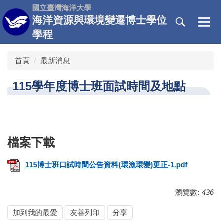
跳
國立臺灣海洋大學
到
海洋資源與環境變遷博士學位
主
學程
要
內
首頁
最新消息
容
區
115學年度博士班面試時間及地點
115博士班口試時間公告資料(環漁環變)更正-1.pdf
瀏覽數:
436
加到我的最愛
友善列印
分享